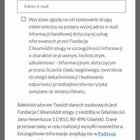
Projektujemy dopasowane narzędzia analityczne oraz
standardy liczenia śladu węglowego, uwzględniające
Wyrażam zgodę na otrzymywanie drogą
specyfikę firm i branż. Współpracujemy zarówno z dużymi
elektroniczną na podany wyżej adres e-mail
przedsiębiorstwami posiadającymi złożone łańcuchy
informacji handlowej dotyczącej usług
dostaw, jak i bezpłatnie wspieramy sektor MŚP,
oferowanych przez Fundację
udostępniając praktyczne narzędzia do obliczania i
Climate&Strategy w szczególności informacji
ograniczania emisji. Doradzamy również audytorom,
o charakterze prawnym, technicznym,
dbając o spójność, jakość i wiarygodność danych.
szkoleniowo - informacyjnym, dotyczącym
procesu liczenia śladu węglowego, tworzenia
strategii dekarbonizacji i budowania
Skontaktuj się z nami!
odporności przedsiębiorstw na ryzyka
związane ze zmianą klimatu.
Poniżej prezentujemy wybrane przykłady współpracy z
Administratorem Twoich danych osobowych jest
dużymi firmami, które podejmują realne i ambitne działania
Fundacja Climate&Strategy z siedzibą w Gdańsku (ul.
na rzecz redukcji emisji.
Jana Heweliusza 11/811, 80-890 Gdańsk). Dane
przetwarzamy w celu realizacji wysyłki newslettera.
Projekty obliczenia
Szczegółowe informacje znajdują się w
Polityce