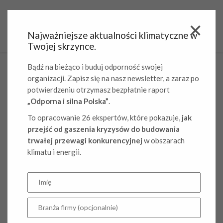
Najważniejsze aktualności klimatyczne w
Twojej skrzynce.
Bądź na bieżąco i buduj odporność swojej
CASE STUDY
organizacji. Zapisz się na nasz newsletter, a zaraz po
potwierdzeniu otrzymasz bezpłatnie raport
„Odporna i silna Polska”
.
W Fundacji Climate&Strategy wspieramy firmy w
odpowiedzialnym podejściu do wyzwań
To opracowanie 26 ekspertów, które pokazuje,
jak
klimatycznych. Wierzymy, że działania na rzecz klimatu to
przejść od gaszenia kryzysów do budowania
dziś nowy wymiar przewagi konkurencyjnej, dlatego
trwałej przewagi konkurencyjnej
w obszarach
powinny być integralnym elementem strategii
klimatu i energii.
biznesowej. Z tego względu towarzyszymy naszym
klientom jako merytoryczne i profesjonalne wsparcie na
każdym etapie transformacji klimatycznej – od analizy
emisji i raportowania, przez opracowanie strategii
dekarbonizacji i jej wdrażanie, po komunikację działań
środowiskowych.