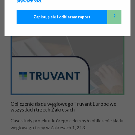
.
prywatności
śladu węglowego firm
›
Zapisuję się i odbieram raport
Obliczenie śladu węglowego Truvant Europe we
wszystkich trzech Zakresach
Case study projektu, którego celem było obliczenie śladu
węglowego firmy w Zakresach 1, 2 i 3.