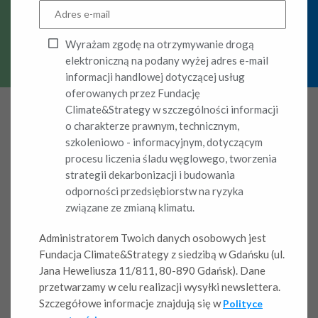
Case study
Wyrażam zgodę na otrzymywanie drogą
elektroniczną na podany wyżej adres e-mail
informacji handlowej dotyczącej usług
oferowanych przez Fundację
Climate&Strategy w szczególności informacji
o charakterze prawnym, technicznym,
szkoleniowo - informacyjnym, dotyczącym
procesu liczenia śladu węglowego, tworzenia
Data publikacji: 10.06.2025
strategii dekarbonizacji i budowania
odporności przedsiębiorstw na ryzyka
Wyzwanie
związane ze zmianą klimatu.
Firma z branży oponiarskiej zgłosiła się do nas z prośbą o
Administratorem Twoich danych osobowych jest
obliczenie śladu węglowego firmy w Zakresie 3 za 2024
Fundacja Climate&Strategy z siedzibą w Gdańsku (ul.
rok.
Jana Heweliusza 11/811, 80-890 Gdańsk). Dane
przetwarzamy w celu realizacji wysyłki newslettera.
Rozwiązanie
Szczegółowe informacje znajdują się w
Polityce