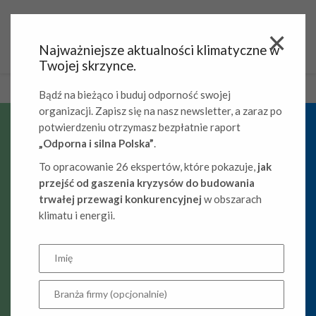
Najważniejsze aktualności klimatyczne w
Twojej skrzynce.
Bądź na bieżąco i buduj odporność swojej
organizacji. Zapisz się na nasz newsletter, a zaraz po
potwierdzeniu otrzymasz bezpłatnie raport
„Odporna i silna Polska”
.
Obliczenie śladu
To opracowanie 26 ekspertów, które pokazuje,
jak
węglowego
przejść od gaszenia kryzysów do budowania
trwałej przewagi konkurencyjnej
w obszarach
w Zakresie 3 firmy z
klimatu i energii.
branży oponiarskiej –
case study