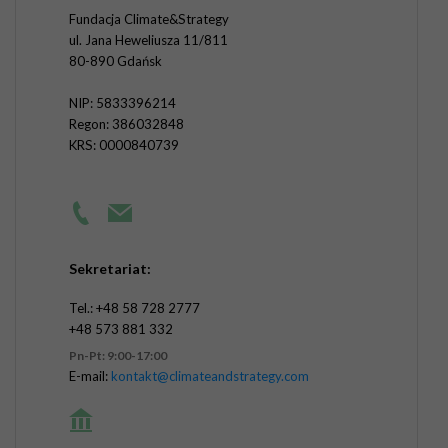
Fundacja Climate&Strategy
ul. Jana Heweliusza 11/811
80-890 Gdańsk
NIP: 5833396214
Regon: 386032848
KRS: 0000840739
Sekretariat:
Tel.: +48 58 728 2777
+48 573 881 332
Pn-Pt: 9:00-17:00
E-mail:
kontakt@climateandstrategy.com