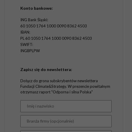
Konto bankowe:
ING Bank Śląski:
60 1050 1764 1000 0090 8362 4503
IBAN:
PL 60 1050 1764 1000 0090 8362 4503
SWIFT:
INGBPLPW
Zapisz się do newslettera:
Dołącz do grona subskrybentów newslettera
Fundacji Climate&Strategy. W prezencie powitalnym
otrzymasz raport "Odporna i silna Polska"