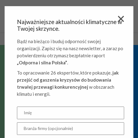
Najważniejsze aktualności klimatyczne w
Twojej skrzynce.
Bądź na bieżąco i buduj odporność swojej
organizacji. Zapisz się na nasz newsletter, a zaraz po
potwierdzeniu otrzymasz bezpłatnie raport
„Odporna i silna Polska”
.
Obliczenie śladu
To opracowanie 26 ekspertów, które pokazuje,
jak
węglowego inhalatora –
przejść od gaszenia kryzysów do budowania
trwałej przewagi konkurencyjnej
w obszarach
case study
klimatu i energii.
Case study