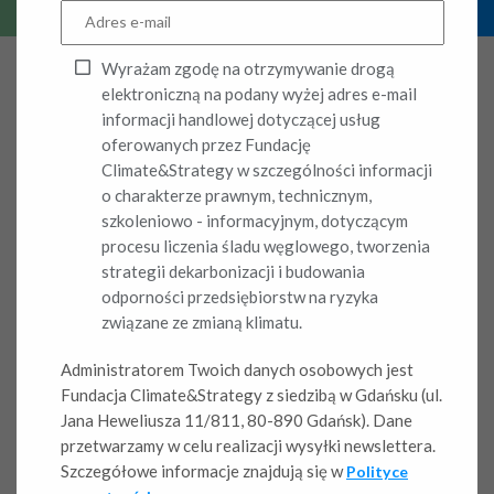
Wyrażam zgodę na otrzymywanie drogą
elektroniczną na podany wyżej adres e-mail
informacji handlowej dotyczącej usług
oferowanych przez Fundację
Data publikacji: 17.02.2026
Climate&Strategy w szczególności informacji
o charakterze prawnym, technicznym,
Wyzwanie
szkoleniowo - informacyjnym, dotyczącym
procesu liczenia śladu węglowego, tworzenia
Firma z branży farmaceutycznej zgłosiła się do nas z
strategii dekarbonizacji i budowania
prośbą o obliczenie śladu węglowego jednego ze swoich
odporności przedsiębiorstw na ryzyka
produktów – inhalatora.
związane ze zmianą klimatu.
Rozwiązanie
Administratorem Twoich danych osobowych jest
Fundacja Climate&Strategy z siedzibą w Gdańsku (ul.
Pierwszym krokiem w toku współpracy z klientem było
Jana Heweliusza 11/811, 80-890 Gdańsk). Dane
sporządzenie
mapy wszystkich istotnych źródeł emisji
w
przetwarzamy w celu realizacji wysyłki newslettera.
przedsiębiorstwie produkcyjnym, jak również w jego
Szczegółowe informacje znajdują się w
Polityce
łańcuchu dostaw. Następnie eksperci naszej Fundacji