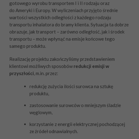
gotowego wyrobu transportem I i II rodzaju oraz
do Ameryki i Europy. W wyliczeniach przyjęto średnie
wartości wszystkich odległości z każdego rodzaju
transportu inhalatora do bramy klienta. Sytuacja ta dobrze
obrazuje, jak transport – zarówno odległość, jak i środek
transportu – może wpłynąć na emisje końcowe tego
samego produktu.
Realizację projektu zakończyliśmy przedstawieniem
klientowi możliwych sposobów
redukcji emisji w
przyszłości
, m.in. przez:
redukcję zużycia ilości surowca na sztukę
produktu,
zastosowanie surowców o mniejszym śladzie
węglowym,
korzystanie z energii elektrycznej pochodzącej
ze źródeł odnawialnych.