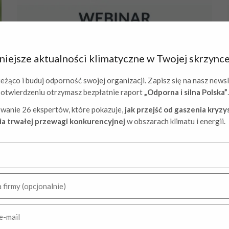
iejsze aktualności klimatyczne w Twojej skrzynce
eżąco i buduj odporność swojej organizacji. Zapisz się na nasz newsl
potwierdzeniu otrzymasz bezpłatnie raport
„Odporna i silna Polska”
.
Webinar:
Zapraszamy do udziału w webinarze
wanie 26 ekspertów, które pokazuje,
jak przejść od gaszenia kryz
„Co dalej ze strategiami klimatycznymi i
a trwałej przewagi konkurencyjnej
w obszarach klimatu i energii.
raportowaniem. Dekarbonizacja w praktyce –
perspektywa dla polskich przedsiębiorców” |
4.12.2025 godz. 10:00
24 listopada 2025
Dowiedz się więcej