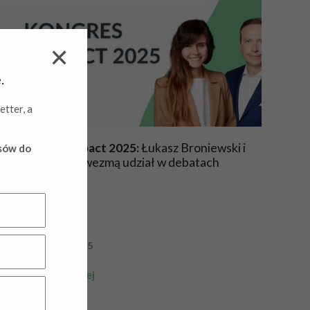
.
etter, a
Kongres Greenpact 2025:
Łukasz Broniewski i
ysów do
Anna Siewiorek wezmą udział w debatach
21 listopada 2025
Dowiedz się więcej