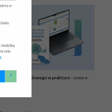
adres e-
 śladu
 siedzibą
w celu
e
›
Audyt śladu węglowego w praktyce
– nowy e-
book Fundacji