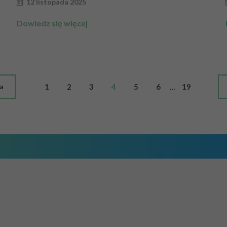
12 listopada 2025
Dowiedz się więcej
…
a
1
2
3
4
5
6
19