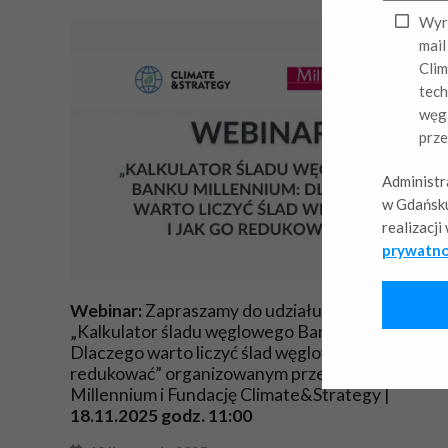
Wyra
mail
Clim
tech
węgl
prze
Administr
w Gdańsku
realizacj
prywatno
Webinar:
Zapraszamy do udziału w webinarze
„Kalkulator śladu węglowego Banku Millennium:
Dlaczego warto liczyć ślad węglowy i jak go
redukować” organizowanym przez Bank
Millennium i Fundację Climate&Strategy |
18.11.2025 godz. 11:00