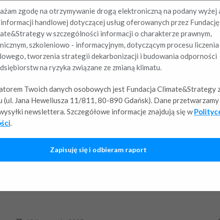
żam zgodę na otrzymywanie drogą elektroniczną na podany wyżej 
 informacji handlowej dotyczącej usług oferowanych przez Fundację
ate&Strategy w szczególności informacji o charakterze prawnym,
nicznym, szkoleniowo - informacyjnym, dotyczącym procesu liczenia
owego, tworzenia strategii dekarbonizacji i budowania odporności
dsiębiorstw na ryzyka związane ze zmianą klimatu.
atorem Twoich danych osobowych jest Fundacja Climate&Strategy z
 (ul. Jana Heweliusza 11/811, 80-890 Gdańsk). Dane przetwarzamy 
i wysyłki newslettera. Szczegółowe informacje znajdują się w
Polityc
ści
.
Zapisuję się i odbieram raport
Fundacja Climate&Strategy dołącza do
globalnego apelu o
ochronę prawdy o zmianie
klimatu