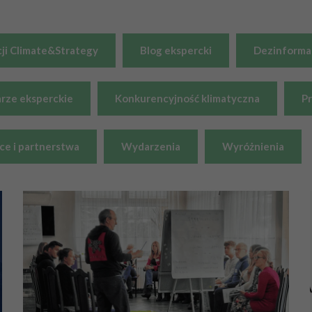
ji Climate&Strategy
Blog ekspercki
Dezinformac
rze eksperckie
Konkurencyjność klimatyczna
P
e i partnerstwa
Wydarzenia
Wyróżnienia