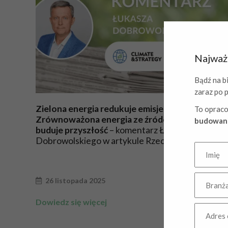
Najważn
Bądź na bi
zaraz po 
Zielona energia redukuje emisje.
To opraco
Zrównoważona energia ze źródeł Polenergii
budowani
buduje przyszłość
– komentarz Łukasza
Dobrowolskiego w artykule Rzeczpospolitej
26 listopada 2025
Dowiedz się więcej