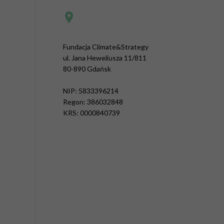
Fundacja Climate&Strategy
ul. Jana Heweliusza 11/811
80-890 Gdańsk
NIP: 5833396214
Regon: 386032848
KRS: 0000840739