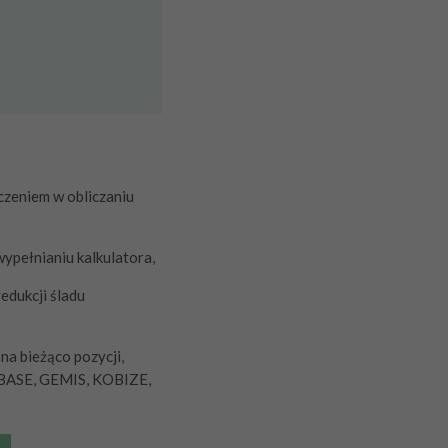
czeniem w obliczaniu
wypełnianiu kalkulatora,
edukcji śladu
na bieżąco pozycji,
OBASE, GEMIS, KOBIZE,