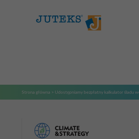
Strona główna
>
Udostępniamy bezpłatny kalkulator śladu 