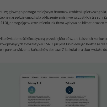
adu węglowego pomaga mniejszym firmom w zrobieniu pierwszego kro
tępne narzędzie umożliwia obliczenie emisji we wszystkich
trzech Z
 i 3)
, pomagając w zrozumieniu jak firma wpływa na klimat oraz co m
ylko świadomość klimatyczną przedsiębiorców, ale także ich konkure
ów płynących z dyrektywy CSRD już jest lub niedługo będzie (a dla 
tne z punktu widzenia łańcuchów dostaw. Z kalkulatora skorzystało do