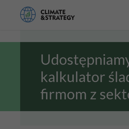
Udostępniamy
kalkulator śl
firmom z sek