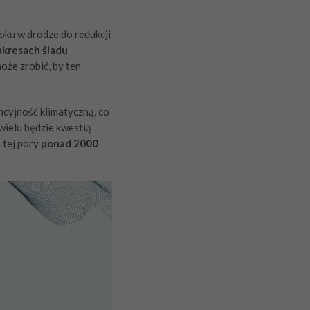
ku w drodze do redukcji
akresach śladu
oże zrobić, by ten
ncyjność klimatyczną, co
wielu będzie kwestią
 tej pory
ponad 2000