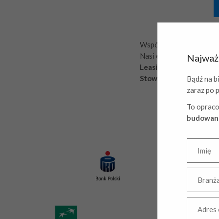
Współpracujemy z wiod
Nasi eksperci wsparli p
Najważn
Leasingowego, ING Bank
Stowarzyszenia Komun
Bądź na bi
zaraz po 
To opraco
budowani