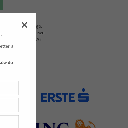
enia śladu węglowego​.
ropejskiego Funduszu
.
ste Bank Polska SA i
etter, a
ysów do