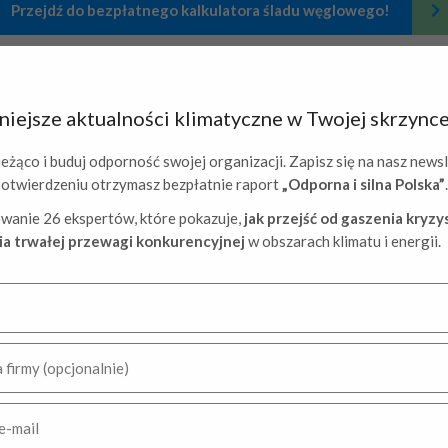
Przejdź do bezpłatnego kalkulatora śladu węglowego!
ącymi
bankami
i
organizacjami
przy opracowywaniu narzędzi do licz
rojekt opracowania i wdrożenia kalkulatorów śladu węglowego dla
Eu
iejsze aktualności klimatyczne w Twojej skrzynce
u Śląskiego, Kaczmarski Group, Banku Millennium, mLeasingu, Er
ikacji Marketingowej SAR
.
eżąco i buduj odporność swojej organizacji. Zapisz się na nasz newsl
potwierdzeniu otrzymasz bezpłatnie raport
„Odporna i silna Polska”
.
wanie 26 ekspertów, które pokazuje,
jak przejść od gaszenia kryz
Zaufali nam
a trwałej przewagi konkurencyjnej
w obszarach klimatu i energii.