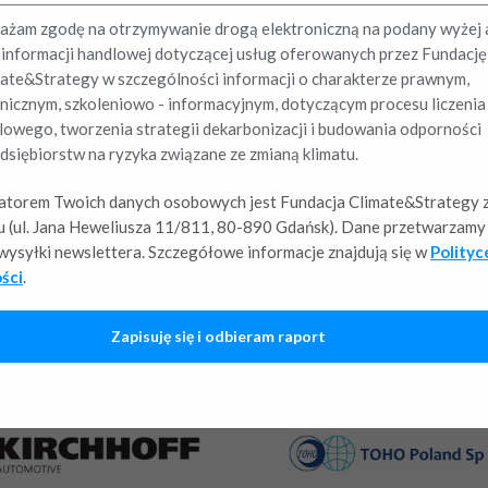
żam zgodę na otrzymywanie drogą elektroniczną na podany wyżej 
 informacji handlowej dotyczącej usług oferowanych przez Fundację
ate&Strategy w szczególności informacji o charakterze prawnym,
nicznym, szkoleniowo - informacyjnym, dotyczącym procesu liczenia
owego, tworzenia strategii dekarbonizacji i budowania odporności
dsiębiorstw na ryzyka związane ze zmianą klimatu.
atorem Twoich danych osobowych jest Fundacja Climate&Strategy z
 (ul. Jana Heweliusza 11/811, 80-890 Gdańsk). Dane przetwarzamy 
i wysyłki newslettera. Szczegółowe informacje znajdują się w
Polityc
ści
.
Zapisuję się i odbieram raport