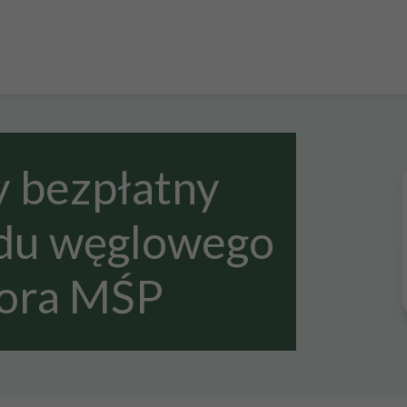
 bezpłatny
adu węglowego
tora MŚP