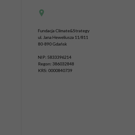
Fundacja Climate&Strategy
ul. Jana Heweliusza 11/811
80-890 Gdańsk
NIP: 5833396214
Regon: 386032848
KRS: 0000840739