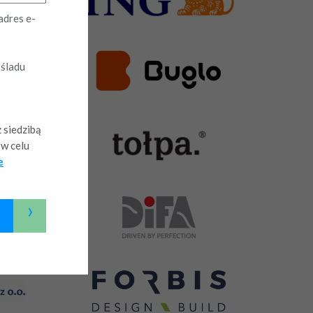
adres e-
 śladu
 siedzibą
w celu
e
›