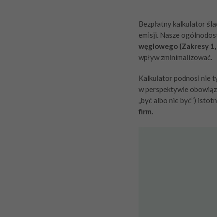
Bezpłatny kalkulator śl
emisji. Nasze ogólnodos
węglowego (Zakresy 1, 2
wpływ zminimalizować.
Kalkulator podnosi nie t
w perspektywie obowiązk
„być albo nie być”) isto
firm.