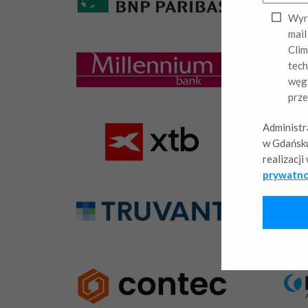
Wyra
mail
Clim
tech
węgl
prze
Administr
w Gdańsku
realizacj
prywatno