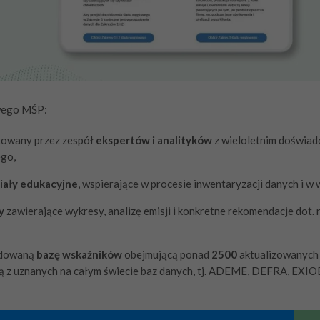
wego MŚP:
towany przez zespół
ekspertów i analityków
z wieloletnim doświad
go,
iały edukacyjne
, wspierające w procesie inwentaryzacji danych i w 
y
zawierające wykresy, analizę emisji i konkretne rekomendacje dot. r
udowaną
bazę wskaźników
obejmującą ponad
2500
aktualizowanych 
ą z uznanych na całym świecie baz danych, tj. ADEME, DEFRA, EXI