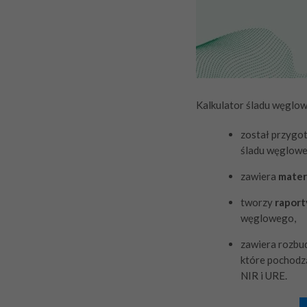
Kalkulator śladu węglo
został przygo
śladu węglowe
zawiera
mater
tworzy
raport
węglowego,
zawiera rozb
które pochodz
NIR i URE.